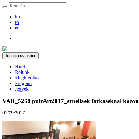
hu
ro
en
Toggle navigation
Hírek
Rólunk
Meghívottak
Program
Jegyek
VAR_5268 pulzArt2017_ernellaek farkaseknal kozons
03/09/2017