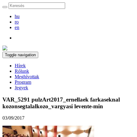
hu
ro
en
Toggle navigation
Hírek
Rólunk
Meghívottak
Program
Jegyek
VAR_5291 pulzArt2017_ernellaek farkaseknal
kozonsegtalalkozo_vargyasi levente-min
03/09/2017