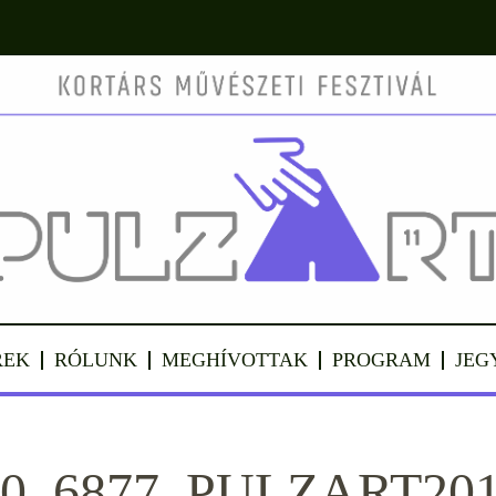
REK
RÓLUNK
MEGHÍVOTTAK
PROGRAM
JEG
00_6877_PULZART20