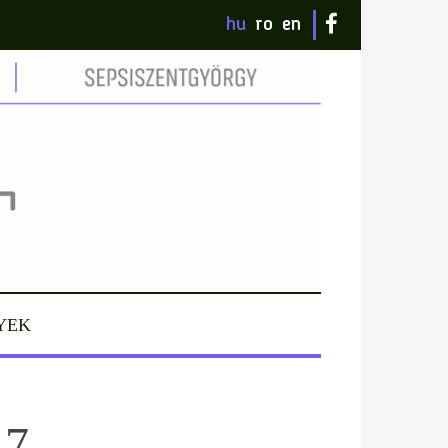
hu
ro
en
YEK
17_