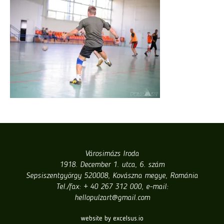
Városimázs Iroda
1918. December 1. utca, 6. szám
Sepsiszentgyörgy 520008, Kovászna megye, Románia
Tel./fax: + 40 267 312 000, e-mail:
hellopulzart@gmail.com
website by excelsus.io