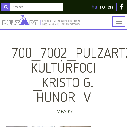
hu
ro
en
Togg
navig
700_7002_PULZART
KULTÚRFOCI
_KRISTO G.
HUNOR_V
04/09/2017