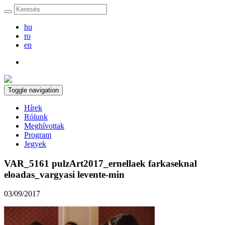
hu
ro
en
Toggle navigation
Hírek
Rólunk
Meghívottak
Program
Jegyek
VAR_5161 pulzArt2017_ernellaek farkaseknal
eloadas_vargyasi levente-min
03/09/2017