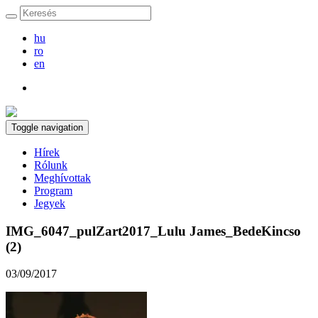
hu
ro
en
Toggle navigation
Hírek
Rólunk
Meghívottak
Program
Jegyek
IMG_6047_pulZart2017_Lulu James_BedeKincso
(2)
03/09/2017