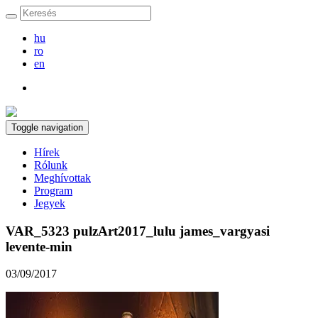
hu
ro
en
Toggle navigation
Hírek
Rólunk
Meghívottak
Program
Jegyek
VAR_5323 pulzArt2017_lulu james_vargyasi
levente-min
03/09/2017