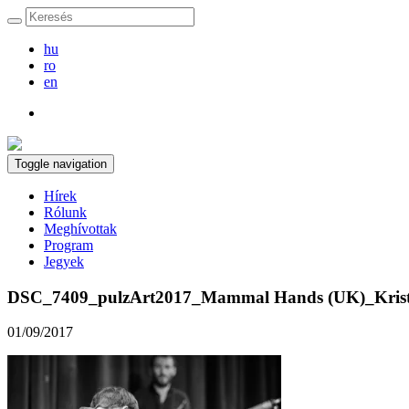
hu
ro
en
Toggle navigation
Hírek
Rólunk
Meghívottak
Program
Jegyek
DSC_7409_pulzArt2017_Mammal Hands (UK)_Krist
01/09/2017