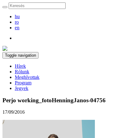
hu
ro
en
Toggle navigation
Hírek
Rólunk
Meghívottak
Program
Jegyek
Perjo working_fotoHenningJanos-04756
17/09/2016