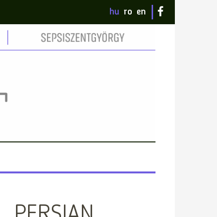
hu
ro
en
_PERSIAN