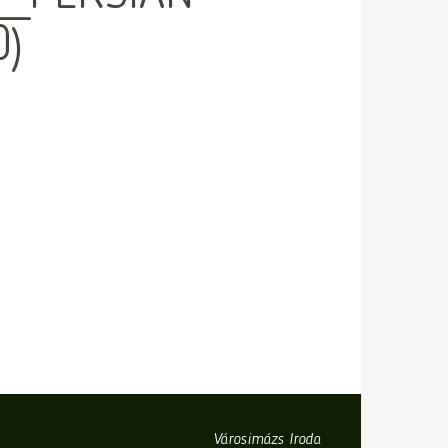
0)
Városimázs Iroda