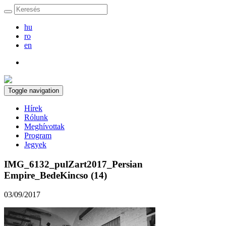
hu
ro
en
Toggle navigation
Hírek
Rólunk
Meghívottak
Program
Jegyek
IMG_6132_pulZart2017_Persian
Empire_BedeKincso (14)
03/09/2017