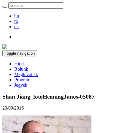
hu
ro
en
Toggle navigation
Hírek
Rólunk
Meghívottak
Program
Jegyek
Shan Jiang_fotoHenningJanos-05087
20/09/2016