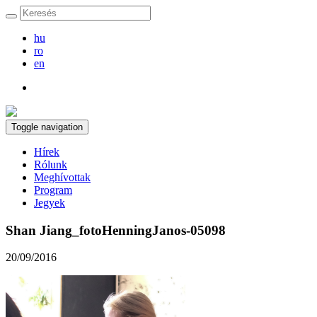
hu
ro
en
Toggle navigation
Hírek
Rólunk
Meghívottak
Program
Jegyek
Shan Jiang_fotoHenningJanos-05098
20/09/2016