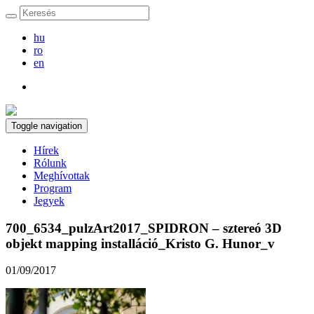
hu
ro
en
Toggle navigation
Hírek
Rólunk
Meghívottak
Program
Jegyek
700_6534_pulzArt2017_SPIDRON – sztereó 3D
objekt mapping installáció_Kristo G. Hunor_v
01/09/2017