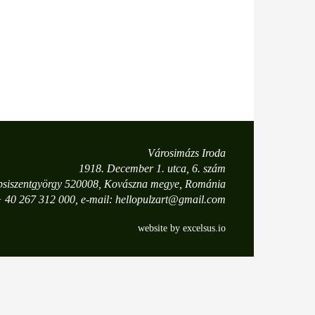
Városimázs Iroda
1918. December 1. utca, 6. szám
psiszentgyörgy 520008, Kovászna megye, Románia
 + 40 267 312 000, e-mail: hellopulzart@gmail.com
website by excelsus.io