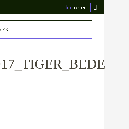
hu
ro
en
YEK
017_TIGER_BEDE