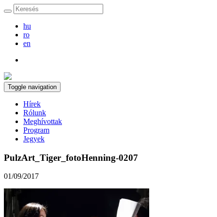
hu
ro
en
Toggle navigation
Hírek
Rólunk
Meghívottak
Program
Jegyek
PulzArt_Tiger_fotoHenning-0207
01/09/2017