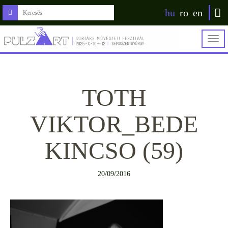
hu
ro
en
Togg
navig
TOTH
VIKTOR_BEDE
KINCSO (59)
20/09/2016