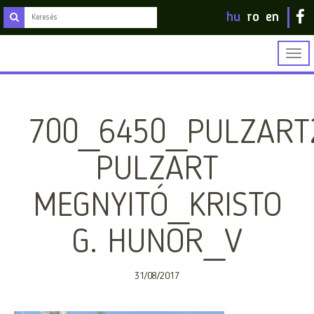
hu
ro
en
Togg
navig
700_6450_PULZART
PULZART
MEGNYITÓ_KRISTO
G. HUNOR_V
31/08/2017