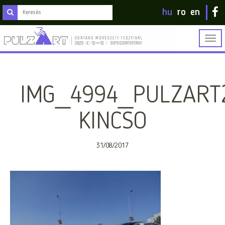
hu
ro
en
Togg
navig
IMG_4994_PULZART
KINCSO
31/08/2017