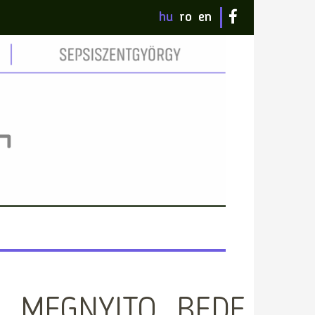
hu
ro
en
7_MEGNYITO_BEDE