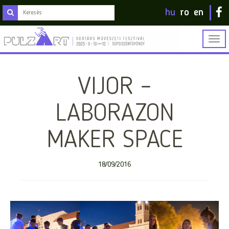
hu
ro
en
Togg
navig
VIJOR –
LABORAZON
MAKER SPACE
18/09/2016