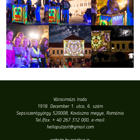
Városimázs Iroda
1918. December 1. utca, 6. szám
Sepsiszentgyörgy 520008, Kovászna megye, Románia
Tel./fax: + 40 267 312 000, e-mail:
hellopulzart@gmail.com
website by excelsus.io