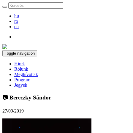
hu
ro
en
Toggle navigation
Hírek
Rólunk
Meghívottak
Program
Jegyek
📷 Bereczky Sándor
27/09/2019