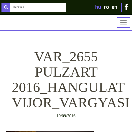
hu
ro
en
Togg
navig
VAR_2655
PULZART
2016_HANGULAT
VIJOR_VARGYASI
19/09/2016