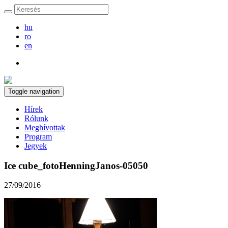
hu
ro
en
Toggle navigation
Hírek
Rólunk
Meghívottak
Program
Jegyek
Ice cube_fotoHenningJanos-05050
27/09/2016