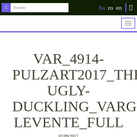
hu
ro
en
Togg
navig
VAR_4914-
PULZART2017_TH
UGLY-
DUCKLING_VARG
LEVENTE_FULL
02/09/2017