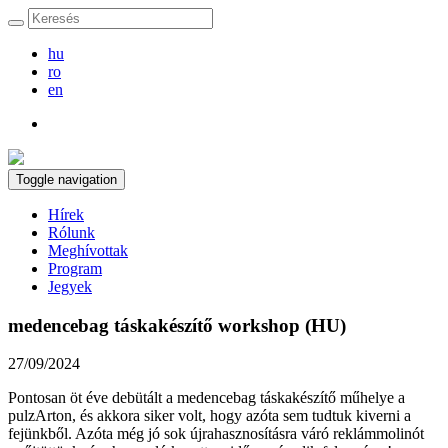
hu
ro
en
Toggle navigation
Hírek
Rólunk
Meghívottak
Program
Jegyek
medencebag táskakészítő workshop (HU)
27/09/2024
Pontosan öt éve debütált a medencebag táskakészítő műhelye a
pulzArton, és akkora siker volt, hogy azóta sem tudtuk kiverni a
fejünkből. Azóta még jó sok újrahasznosításra váró reklámmolinót