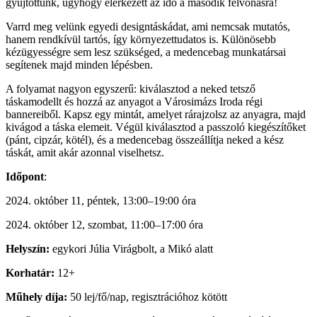
gyűjtöttünk, úgyhogy elérkezett az idő a második felvonásra!
Varrd meg velünk egyedi designtáskádat, ami nemcsak mutatós,
hanem rendkívül tartós, így környezettudatos is. Különösebb
kézügyességre sem lesz szükséged, a medencebag munkatársai
segítenek majd minden lépésben.
A folyamat nagyon egyszerű: kiválasztod a neked tetsző
táskamodellt és hozzá az anyagot a Városimázs Iroda régi
bannereiből. Kapsz egy mintát, amelyet rárajzolsz az anyagra, majd
kivágod a táska elemeit. Végül kiválasztod a passzoló kiegészítőket
(pánt, cipzár, kötél), és a medencebag összeállítja neked a kész
táskát, amit akár azonnal viselhetsz.
Időpont
:
2024. október 11, péntek, 13:00–19:00 óra
2024. október 12, szombat, 11:00–17:00 óra
Helyszín:
egykori Júlia Virágbolt, a Mikó alatt
Korhatár:
12+
Műhely díja:
50 lej/fő/nap, regisztrációhoz kötött