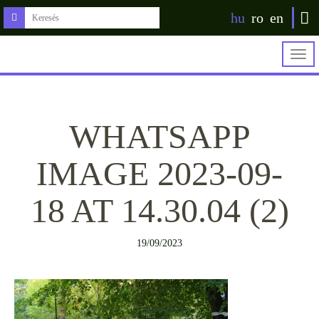
hu
ro
en
Togg
navig
WHATSAPP
IMAGE 2023-09-
18 AT 14.30.04 (2)
19/09/2023