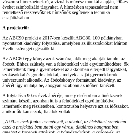
vászonra hímezhetnek rá, a vizuális művész munkái alapján, ’90-es
éveket szimbolizáló tárgyakat. A hímzésben tapasztalattal nem
rendelkező résztvevőknek hímzőnők segítenek a technika
elsajátításában.
A projektről:
Az ABC90 projekt a 2017-ben készült ABC80, 100 példányban
nyomtatott kiadvány folytatása, amelyben az illusztrációkat Márton
Evelin szövegei egészítik ki.
Az ABC80 egy könyv azok számára, akik meg akarják tanulni az
ábécét. Ehhez szükség van a felnőttekkel való együttműködésre, ők
ismertethetik meg a gyermekeket az akkoriban elterjedt tárgyakkal,
szokásokkal és gondolatokkal, amelyek a saját gyermekkoruk
univerzumát alkották. Az ábécéskönyv formátumú kiadvány, az
ábécét úgy mutatja be, ahogyan az abban az időben kinézett.
A folytatás a 90-es évek ábécéje, amely elsősorban a tinédzserek
számára készül, azonban itt is a felnőttekkel együttműködve
ismerhetik meg részleteiben, kontextusba helyezve azt az időszakot,
amikor ők kamaszok, fiatalok voltak.
„A 90-es évek fontos eseményeit, a divatot, az életstílust szeretném
ezzel a projekttel bemutatni egy városi, általános hangnemben,
amelyet a korabeli sztrájkok, a bányászjárások, a csőcselék, az