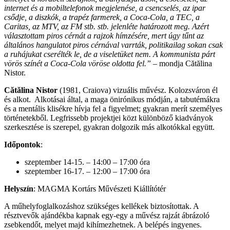
internet és a mobiltelefonok megjelenése, a csencselés, az ipar
csődje, a diszkók, a trapéz farmerek, a Coca-Cola, a TEC, a
Caritas, az MTV, az FM stb. stb. jelenléte határozott meg. Azért
választottam piros cérnát a rajzok hímzésére, mert úgy tűnt az
általános hangulatot piros cérnával varrták, politikailag sokan csak
a ruhájukat cserélték le, de a viseletüket nem. A kommunista párt
vörös színét a Coca-Cola vöröse oldotta fel.” –
mondja Cătălina
Nistor.
Cătălina Nistor
(1981, Craiova) vizuális művész. Kolozsváron él
és alkot. Alkotásai által, a maga önirónikus módján, a tabutémákra
és a mentális klisékre hívja fel a figyelmet; gyakran merít személyes
történetekből. Legfrissebb projektjei közt különböző kiadványok
szerkesztése is szerepel, gyakran dolgozik más alkotókkal együtt.
Időpontok
:
szeptember 14-15. – 14:00 – 17:00 óra
szeptember 16-17. – 12:00 – 17:00 óra
Helyszín
: MAGMA Kortárs Művészeti Kiállítótér
A műhelyfoglalkozáshoz szükséges kellékek biztosítottak. A
résztvevők ajándékba kapnak egy-egy a művész rajzát ábrázoló
zsebkendőt, melyet majd kihímezhetnek. A belépés ingyenes.