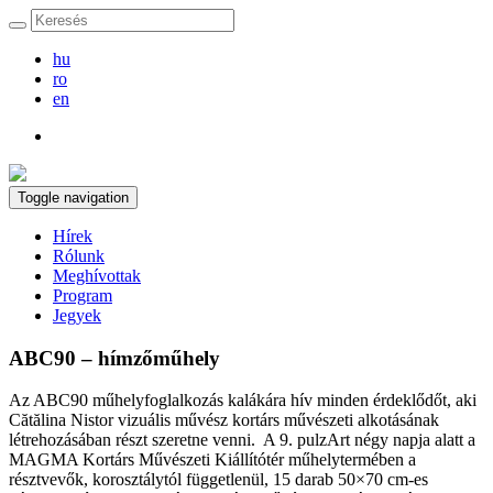
hu
ro
en
Toggle navigation
Hírek
Rólunk
Meghívottak
Program
Jegyek
ABC90 – hímzőműhely
Az ABC90 műhelyfoglalkozás kalákára hív minden érdeklődőt, aki
Cătălina Nistor vizuális művész kortárs művészeti alkotásának
létrehozásában részt szeretne venni. A 9. pulzArt négy napja alatt a
MAGMA Kortárs Művészeti Kiállítótér műhelytermében a
résztvevők, korosztálytól függetlenül, 15 darab 50×70 cm-es