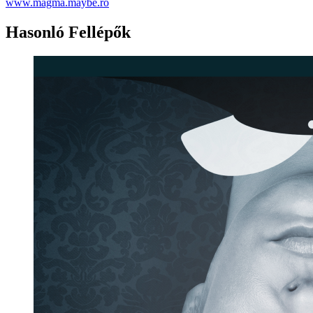
www.magma.maybe.ro
Hasonló Fellépők