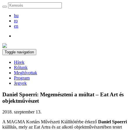
hu
ro
en
Toggle navigation
Hírek
Rólunk
Meghívottak
Program
Jegyek
Daniel Spoerri: Megemészteni a múltat ‒ Eat Art és
objektművészet
2018. szeptember 13.
A MAGMA Kortárs Művészeti Kiállítótérbe érkező
Daniel Spoerri
kiállítás, mely az Eat Artra és az alkotó objektművészetében testet