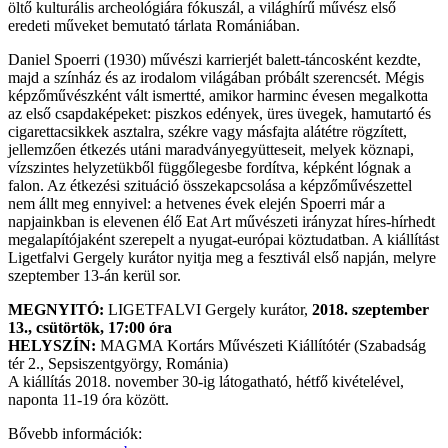
öltő kulturális archeológiára fókuszál, a világhírű művész első
eredeti műveket bemutató tárlata Romániában.
Daniel Spoerri (1930) művészi karrierjét balett-táncosként kezdte,
majd a színház és az irodalom világában próbált szerencsét. Mégis
képzőművészként vált ismertté, amikor harminc évesen megalkotta
az első csapdaképeket: piszkos edények, üres üvegek, hamutartó és
cigarettacsikkek asztalra, székre vagy másfajta alátétre rögzített,
jellemzően étkezés utáni maradványegyütteseit, melyek köznapi,
vízszintes helyzetükből függőlegesbe fordítva, képként lógnak a
falon. Az étkezési szituáció összekapcsolása a képzőművészettel
nem állt meg ennyivel: a hetvenes évek elején Spoerri már a
napjainkban is elevenen élő Eat Art művészeti irányzat híres-hírhedt
megalapítójaként szerepelt a nyugat-európai köztudatban. A kiállítást
Ligetfalvi Gergely kurátor nyitja meg a fesztivál első napján, melyre
szeptember 13-án kerül sor.
MEGNYITÓ:
LIGETFALVI Gergely kurátor,
2018. szeptember
13., csütörtök, 17:00 óra
HELYSZÍN:
MAGMA Kortárs Művészeti Kiállítótér (Szabadság
tér 2., Sepsiszentgyörgy, Románia)
A kiállítás 2018. november 30-ig látogatható, hétfő kivételével,
naponta 11-19 óra között.
Bővebb információk: