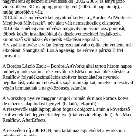
nagyméretű építészeti diavetítésekkel (2002-2005) és lenyűgöző
videó- illetve 3D mapping projektjeivel (2006-tól napjainkig), a
műfaj úttörőjévé vált.
2010-től más művészekkel együttműködve, a „Bordos.ArtWorks és
Meghívott Művészek”, név alatt vált nemzetközileg elismertté.
2014 óta ismét egyéni művészi megnyilvánulásaira összpontosít,
többek között installációkkal és díszletvetítésekkel foglalkozik
különböző színházak és operák előadásai kapcsán.
A vizuális művész a világ legreprezentatívabb épületein vetítette már
alkotásait, Shanghaitól Los Angelesig, beleértve a párizsi Eiffel
tornyot is.
A Bordos László Zsolt – Bordos.ArtWorks által tartott három napos
műhelymunka során a résztvevők a 3dsMax animációkészítésbe, a
Realflow folyadékszimulációs szoftver használatába nyernek
bepillantást, valamint elkészítik saját munkájukat, amelyet a fesztivál
végén bemutatnak a nagyközönség számára.
A workshop nyelve magyar / angol / román és nincs korhoz kötve,
de előzetes alap tudást igényel. (haladó, fél-profi)
A résztvevők saját laptopjukon fognak dolgozni, amin a következő
szoftwerek kell legyenek telepítve (trial verzió elfogadott): 3ds Max,
Realflow, AfterEffects.
A részvételi díj 200 RON, ami tartalmaz egy ebédet a workshop
mindegyik napján.