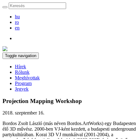
hu
ro
en
Toggle navigation
Hírek
Rólunk
Meghívottak
Program
Jegyek
Projection Mapping Workshop
2018. szeptember 16.
Bordos Zsolt László (más néven Bordos.ArtWorks) egy Budapesten
élő 3D művész. 2000-ben VJ-ként kezdett, a budapesti underground
partykultúrában. Korai 3D VJ munkáival (2001-2004), a