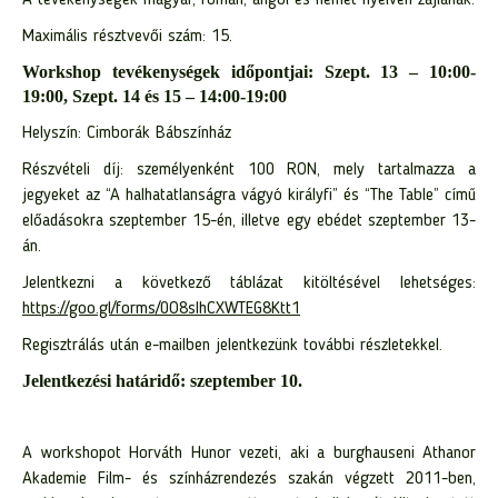
A tevékenységek magyar, román, angol és német nyelven zajlanak.
Maximális résztvevői szám: 15.
Workshop tevékenységek időpontjai: Szept. 13 – 10:00-
19:00, Szept. 14 és 15 – 14:00-19:00
Helyszín: Cimborák Bábszínház
Részvételi díj: személyenként 100 RON, mely tartalmazza a
jegyeket az “A halhatatlanságra vágyó királyfi” és “The Table” című
előadásokra szeptember 15-én, illetve egy ebédet szeptember 13-
án.
Jelentkezni a következő táblázat kitöltésével lehetséges:
https://goo.gl/forms/0O8sIhCXWTEG8Ktt1
Regisztrálás után e-mailben jelentkezünk további részletekkel.
Jelentkezési határidő: szeptember 10.
A workshopot Horváth Hunor vezeti, aki a burghauseni Athanor
Akademie Film- és színházrendezés szakán végzett 2011-ben,