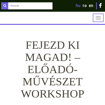
hu
ro
en
Togg
navig
FEJEZD KI
MAGAD! –
ELŐADÓ-
MŰVÉSZET
WORKSHOP