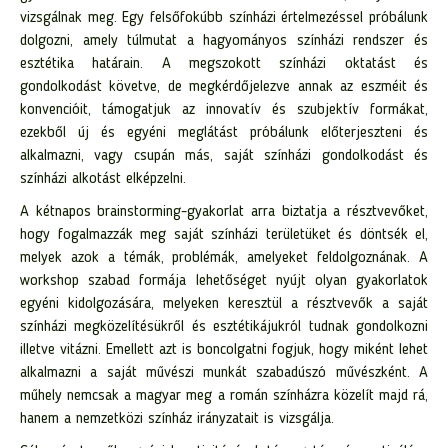
vizsgálnak meg. Egy felsőfokúbb színházi értelmezéssel próbálunk
dolgozni, amely túlmutat a hagyományos színházi rendszer és
esztétika határain. A megszokott színházi oktatást és
gondolkodást követve, de megkérdőjelezve annak az eszméit és
konvencióit, támogatjuk az innovatív és szubjektív formákat,
ezekből új és egyéni meglátást próbálunk előterjeszteni és
alkalmazni, vagy csupán más, saját színházi gondolkodást és
színházi alkotást elképzelni.
A kétnapos brainstorming-gyakorlat arra biztatja a résztvevőket,
hogy fogalmazzák meg saját színházi területüket és döntsék el,
melyek azok a témák, problémák, amelyeket feldolgoznának. A
workshop szabad formája lehetőséget nyújt olyan gyakorlatok
egyéni kidolgozására, melyeken keresztül a résztvevők a saját
színházi megközelítésükről és esztétikájukról tudnak gondolkozni
illetve vitázni. Emellett azt is boncolgatni fogjuk, hogy miként lehet
alkalmazni a saját művészi munkát szabadúszó művészként. A
műhely nemcsak a magyar meg a román színházra közelít majd rá,
hanem a nemzetközi színház irányzatait is vizsgálja.