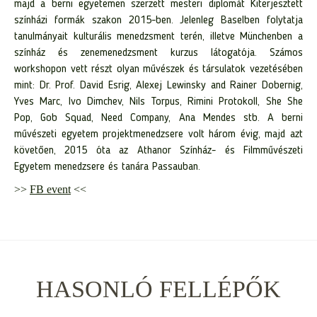
majd a berni egyetemen szerzett mesteri diplomát Kiterjesztett
színházi formák szakon 2015-ben. Jelenleg Baselben folytatja
tanulmányait kulturális menedzsment terén, illetve Münchenben a
színház és zenemenedzsment kurzus látogatója. Számos
workshopon vett részt olyan művészek és társulatok vezetésében
mint: Dr. Prof. David Esrig, Alexej Lewinsky and Rainer Dobernig,
Yves Marc, Ivo Dimchev, Nils Torpus, Rimini Protokoll, She She
Pop, Gob Squad, Need Company, Ana Mendes stb. A berni
művészeti egyetem projektmenedzsere volt három évig, majd azt
követően, 2015 óta az Athanor Színház- és Filmművészeti
Egyetem menedzsere és tanára Passauban.
>>
FB event
<<
HASONLÓ FELLÉPŐK