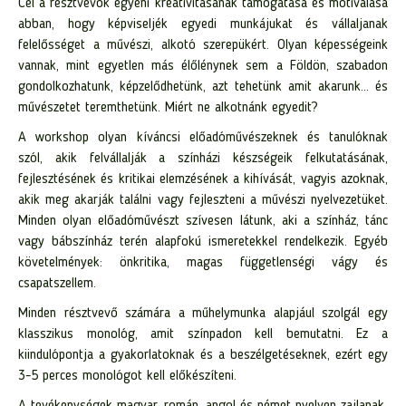
Cél a résztvevők egyéni kreativitásának támogatása és motiválása
abban, hogy képviseljék egyedi munkájukat és vállaljanak
felelősséget a művészi, alkotó szerepükért. Olyan képességeink
vannak, mint egyetlen más élőlénynek sem a Földön, szabadon
gondolkozhatunk, képzelődhetünk, azt tehetünk amit akarunk… és
művészetet teremthetünk. Miért ne alkotnánk egyedit?
A workshop olyan kíváncsi előadóművészeknek és tanulóknak
szól, akik felvállalják a színházi készségeik felkutatásának,
fejlesztésének és kritikai elemzésének a kihívását, vagyis azoknak,
akik meg akarják találni vagy fejleszteni a művészi nyelvezetüket.
Minden olyan előadóművészt szívesen látunk, aki a színház, tánc
vagy bábszínház terén alapfokú ismeretekkel rendelkezik. Egyéb
követelmények: önkritika, magas függetlenségi vágy és
csapatszellem.
Minden résztvevő számára a műhelymunka alapjául szolgál egy
klasszikus monológ, amit színpadon kell bemutatni. Ez a
kiindulópontja a gyakorlatoknak és a beszélgetéseknek, ezért egy
3-5 perces monológot kell előkészíteni.