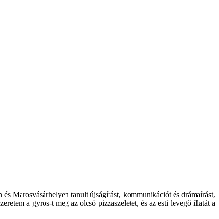
n és Marosvásárhelyen tanult újságírást, kommunikációt és drámaírást,
retem a gyros-t meg az olcsó pizzaszeletet, és az esti levegő illatát a