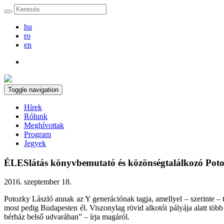
hu
ro
en
Toggle navigation
Hírek
Rólunk
Meghívottak
Program
Jegyek
ÉLESlátás könyvbemutató és közönségtalálkozó Poto
2016. szeptember 18.
Potozky László annak az Y generációnak tagja, amellyel – szerinte – 
most pedig Budapesten él. Viszonylag rövid alkotói pályája alatt több 
bérház belső udvarában” – írja magáról.