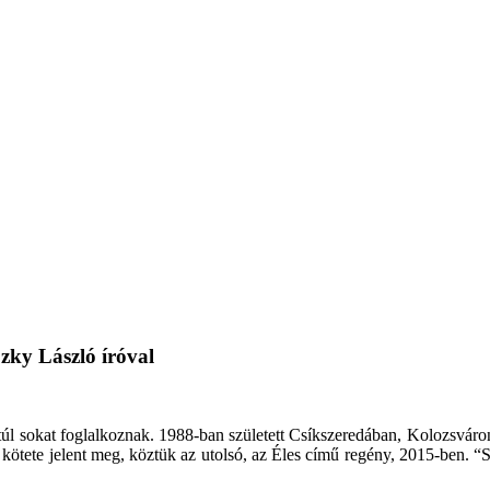
zky László íróval
túl sokat foglalkoznak. 1988-ban született Csíkszeredában, Kolozsváro
kötete jelent meg, köztük az utolsó, az Éles című regény, 2015-ben. “Sze