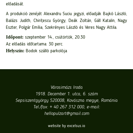
előadását.
A produkció zenéjét Alexandru Suciu jegyzi, előadják Bajkó László,
Balázs Judith, Chirițescu György, Deák Zoltán, Gáll Katalin, Nagy
Eszter, Polgár Emília, Szekrényes László és Veres Nagy Attila.
Időpont:
szeptember 14., csütörtök, 20:30
Az előadás időtartama: 30 perc.
Helyszín:
Bodok szálló parkolója
Városimázs Iroda
1918. December 1. utca, 6. szám
Sepsiszentgyörgy 520008, Kovászna megye, Románia
Tel./fax: + 40 267 312 000, e-mail:
hellopulzart@gmail.com
website by excelsus.io