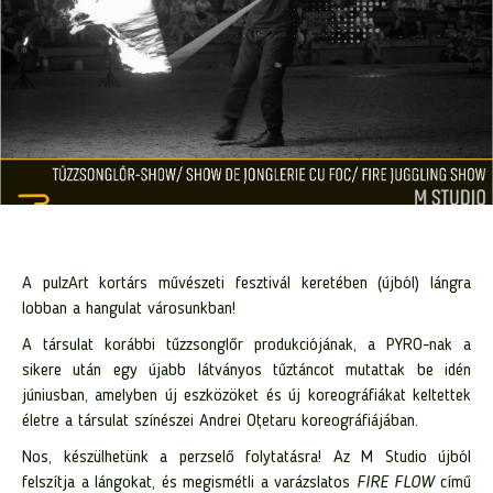
A pulzArt kortárs művészeti fesztivál keretében (újból) lángra
lobban a hangulat városunkban!
A társulat korábbi tűzzsonglőr produkciójának, a PYRO-nak a
sikere után egy újabb látványos tűztáncot mutattak be idén
júniusban, amelyben új eszközöket és új koreográfiákat keltettek
életre a társulat színészei Andrei Oțetaru koreográfiájában.
Nos, készülhetünk a perzselő folytatásra! Az M Studio újból
felszítja a lángokat, és megismétli a varázslatos
FIRE FLOW
című