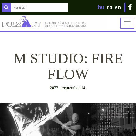
hu
ro
en
Togg
navig
M STUDIO: FIRE
FLOW
2023. szeptember 14.