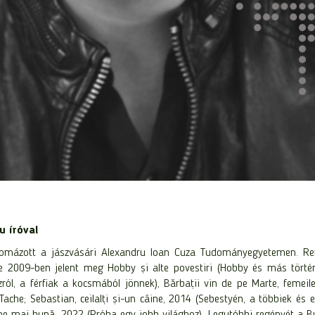
u íróval
iplomázott a jászvásári Alexandru Ioan Cuza Tudományegyetemen. Re
 2009-ben jelent meg Hobby și alte povestiri (Hobby és más történ
ról, a férfiak a kocsmából jönnek), Bărbații vin de pe Marte, femeile
Tache; Sebastian, ceilalți și-un câine, 2014 (Sebestyén, a többiek és
lume mai bună, 2022 (Próba egy jobb világhoz). Legutóbbi regényét 