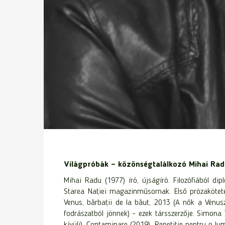
Világpróbák – közönségtalálkozó Mihai Rad
Mihai Radu (1977) író, újságíró. Filozófiából d
Starea Nației magazinműsornak. Első prózakötete
Venus, bărbații de la băut, 2013 (A nők a Vénusz
fodrászatból jönnek) – ezek társszerzője: Simona 
kívüli), Contaminare (2019), Repetiție pentru o 