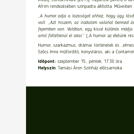
Afrim rendezésében színpadra állította. Műveiben
„
A humor adja a lazaságot ahhoz, hogy úgy lásd a
vall: „Azt hiszem, az irodalom valahol benned á
fejemben van. Valóban, egy kissé különös módja 
amit föltétlenül el akar.
” („A humor az életünk rés
Humor, szarkazmus, drámai történetek és „elmesé
Szőcs Imre műfordító, könyvtáros, aki a Contamin
Időpont:
szeptember 15., péntek, 17:30 óra
Helyszín
: Tamási Áron Színház előcsarnoka