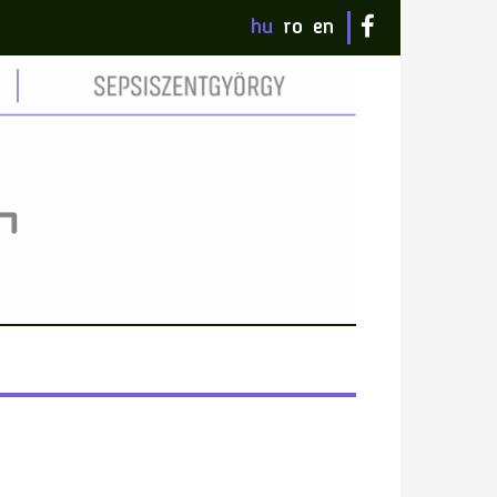
hu
ro
en