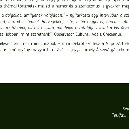
 a drámai történetek mellett a humor és a szarkazmus is gyakran meg
 dolgokat, amilyenek valójában.” – nyilatkozta egy interjúban a sze
rad, bármit is tennél. Hétvégeken, este, néha reggel is, ébredés u
ez az írásnak, de azt hiszem, mindenki megtalálja azokat a kis útv
ze, jobban, mint szeretnénk”, Observator Cultural, Adela Greceanu).
lésre” érdemes mindennapok – mindezekről szó lesz a 9. pulzArt el
are című regény magyar fordítását is jegyzi, amely Átszivárgás címm
Sep
Tel./fax: