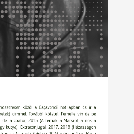
ndszeresen közöl a Cațavencii hetilapban és ír a
etek) címmel. További kötetei: Femeile vin de pe
 de la coafor, 2015 (A férfiak a Marsról, a nők a
 egy kutya), Extraconjugal, 2017, 2018 (Házasságon
a Bukaresti Nemzeti Színház 2023 márciusában Radu