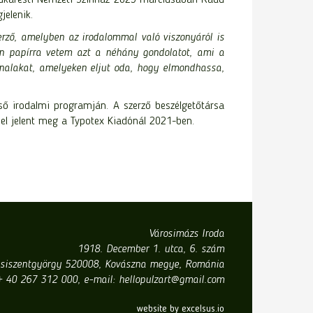
jelenik.
rző, amelyben az irodalommal való viszonyáról is
tán papírra vetem azt a néhány gondolatot, ami a
onalakat, amelyeken eljut oda, hogy elmondhassa,
ső irodalmi programján. A szerző beszélgetőtársa
el jelent meg a Typotex Kiadónál 2021-ben.
Városimázs Iroda
1918. December 1. utca, 6. szám
siszentgyörgy 520008, Kovászna megye, Románia
 + 40 267 312 000, e-mail: hellopulzart@gmail.com
website by excelsus.io