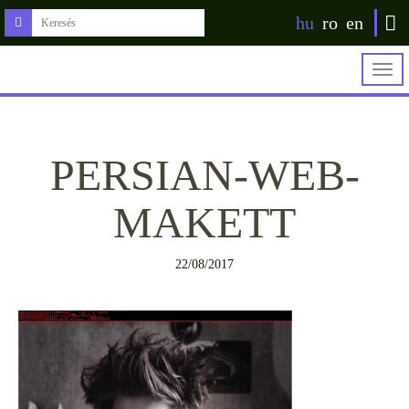
hu
ro
en
Togg
navig
PERSIAN-WEB-
MAKETT
22/08/2017