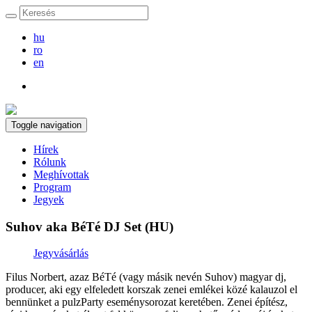
hu
ro
en
Toggle navigation
Hírek
Rólunk
Meghívottak
Program
Jegyek
Suhov aka BéTé DJ Set (HU)
Jegyvásárlás
Filus Norbert, azaz BéTé (vagy másik nevén Suhov) magyar dj,
producer, aki egy elfeledett korszak zenei emlékei közé kalauzol el
bennünket a pulzParty eseménysorozat keretében. Zenei építész,