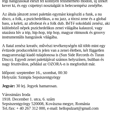
régi hangzásokat éleszt fel könnyen felismerhető módon, új ízeket
kever ki, és egy csipetnyi nosztalgiát is belecsempész zenéjébe.
Az általa játszott zenei palettán egymást kiegészíti a funk, a nu
disco, a folk, a pszichedelikus, a nu jazz, a törzsi zene és a global
bass, a keleti, az afrobeat és a folk dub. BéTé sokoldalú zenész, aki
különböző népek pszichedelikus zenei világába kalauzol, vagy
utazásra hív a trip, hip-hop, trip hop, magyar ritmusok és groovy
instrumentális hangzások világába.
A fiatal zenész kreatív, művészi tevékenységén túl több mint egy
évtizede producerként is jelen van a zenei életben, két független
magyarországi kiadó tulajdonosa is (Sun Side Records és Turan
Disco). Egyedi zenei palettájával számos helyszínen, buliban és
nagy fesztiválon, például az OZORA-n is megfordult már.
Időpont: szeptember 16., szombat, 00:30
Helyszín: Szimpla Sepsiszentgyörgy
Jegyár:
30 lej. Jegyek hamarosan.
Városimázs Iroda
1918. December 1. utca, 6. szám
Sepsiszentgyörgy 520008, Kovászna megye, Románia
Tel./fax: + 40 267 312 000, e-mail: hellopulzart@gmail.com