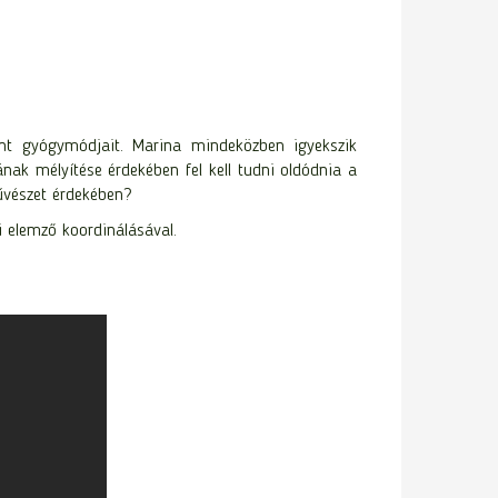
ent gyógymódjait. Marina mindeközben igyekszik
ának mélyítése érdekében fel kell tudni oldódnia a
űvészet érdekében?
i elemző koordinálásával.