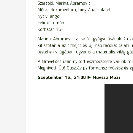
Szereplő: Marina Abramović
Műfaj: dokumentum, biográfia, kaland
Nyelv: angol
Felirat: román
Korhatár: 16+
Marina Abramovic a saját gyógyulásának érdeké
kitisztítania az elméjét és új inspirácókat talál
testetlen világában, ugyanis a materiális világ
A filmvetítés után nyitott eszmecserére várunk m
Meghívott: Ütő Gusztáv performansz művész és e
Szeptember 13., 21:00 ► Művész Mozi