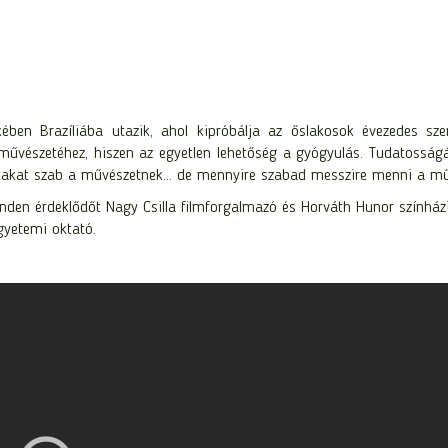
ben Brazíliába utazik, ahol kipróbálja az őslakosok évezedes sz
ni művészetéhez, hiszen az egyetlen lehetőség a gyógyulás. Tudatosság
 gátakat szab a művészetnek… de mennyire szabad messzire menni a m
inden érdeklődőt Nagy Csilla filmforgalmazó és Horváth Hunor színház
gyetemi oktató.