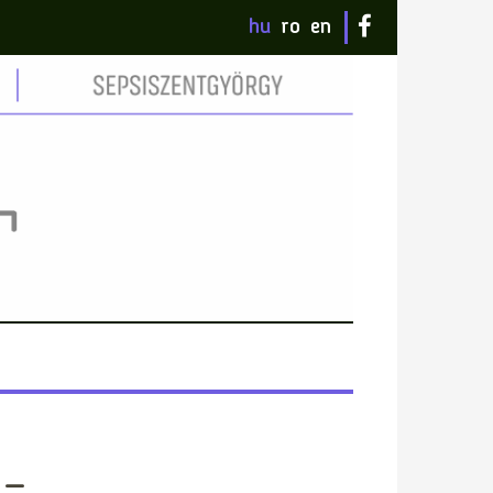
hu
ro
en
 –