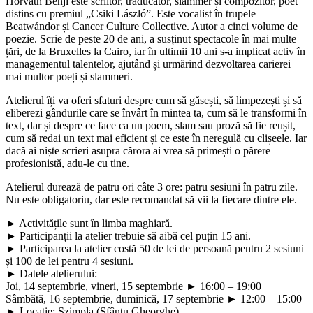
Horváth Benji este scriitor, traducător, slammer și compozitor, poet
distins cu premiul „Csiki László”. Este vocalist în trupele
Beatwándor și Cancer Culture Collective. Autor a cinci volume de
poezie. Scrie de peste 20 de ani, a susținut spectacole în mai multe
țări, de la Bruxelles la Cairo, iar în ultimii 10 ani s-a implicat activ în
managementul talentelor, ajutând și urmărind dezvoltarea carierei
mai multor poeți și slammeri.
Atelierul îți va oferi sfaturi despre cum să găsești, să limpezești și să
eliberezi gândurile care se învârt în mintea ta, cum să le transformi în
text, dar și despre ce face ca un poem, slam sau proză să fie reușit,
cum să redai un text mai eficient și ce este în neregulă cu clișeele. Iar
dacă ai niște scrieri asupra cărora ai vrea să primești o părere
profesionistă, adu-le cu tine.
Atelierul durează de patru ori câte 3 ore: patru sesiuni în patru zile.
Nu este obligatoriu, dar este recomandat să vii la fiecare dintre ele.
► Activitățile sunt în limba maghiară.
► Participanții la atelier trebuie să aibă cel puțin 15 ani.
► Participarea la atelier costă 50 de lei de persoană pentru 2 sesiuni
și 100 de lei pentru 4 sesiuni.
► Datele atelierului:
Joi, 14 septembrie, vineri, 15 septembrie ► 16:00 – 19:00
Sâmbătă, 16 septembrie, duminică, 17 septembrie ► 12:00 – 15:00
► Locație: Szimpla (Sfântu Gheorghe)