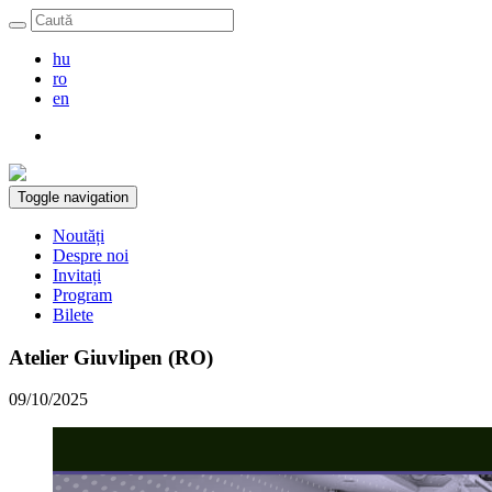
hu
ro
en
Toggle navigation
Noutăți
Despre noi
Invitați
Program
Bilete
Atelier Giuvlipen (RO)
09/10/2025