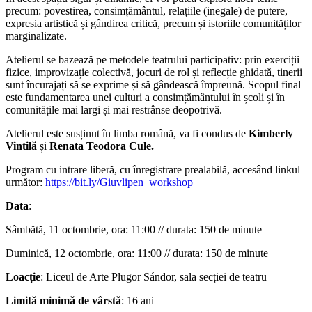
precum: povestirea, consimțământul, relațiile (inegale) de putere,
expresia artistică și gândirea critică, precum și istoriile comunităților
marginalizate.
Atelierul se bazează pe metodele teatrului participativ: prin exerciții
fizice, improvizație colectivă, jocuri de rol și reflecție ghidată, tinerii
sunt încurajați să se exprime și să gândească împreună. Scopul final
este fundamentarea unei culturi a consimțământului în școli și în
comunitățile mai largi și mai restrânse deopotrivă.
Atelierul este susținut în limba română, va fi condus de
Kimberly
Vintilă
și
Renata Teodora Cule.
Program cu intrare liberă, cu înregistrare prealabilă, accesând linkul
următor:
https://bit.ly/Giuvlipen_workshop
Data
:
Sâmbătă, 11 octombrie, ora: 11:00 // durata: 150 de minute
Duminică, 12 octombrie, ora: 11:00 // durata: 150 de minute
Loacție
: Liceul de Arte Plugor Sándor, sala secției de teatru
Limită minimă de vârstă
: 16 ani