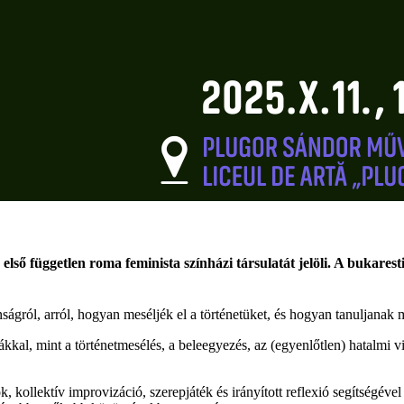
 első független roma feminista színházi társulatát jelöli. A bukares
onságról, arról, hogyan meséljék el a történetüket, és hogyan tanuljana
kal, mint a történetmesélés, a beleegyezés, az (egyenlőtlen) hatalmi vi
k, kollektív improvizáció, szerepjáték és irányított reflexió segítségével