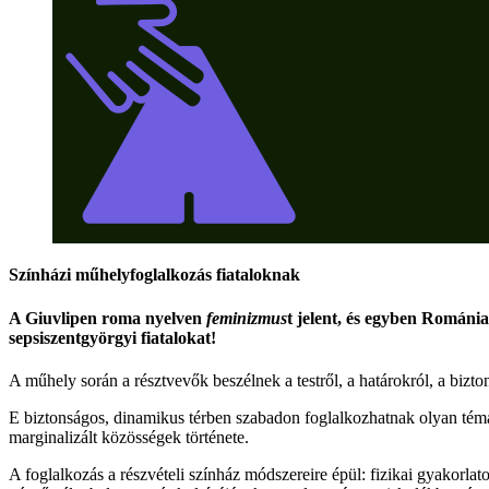
Színházi műhelyfoglalkozás fiataloknak
A Giuvlipen roma nyelven
feminizmus
t jelent, és egyben Románia
sepsiszentgyörgyi fiatalokat!
A műhely során a résztvevők beszélnek a testről, a határokról, a bizt
E biztonságos, dinamikus térben szabadon foglalkozhatnak olyan témák
marginalizált közösségek története.
A foglalkozás a részvételi színház módszereire épül: fizikai gyakorlato