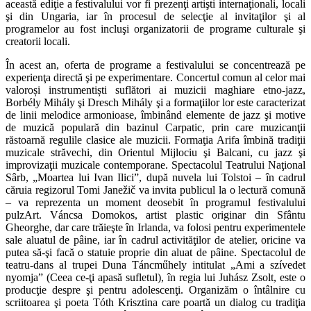
această ediţie a festivalului vor fi prezenţi artişti internaţionali, locali
şi din Ungaria, iar în procesul de selecţie al invitaţilor şi al
programelor au fost incluşi organizatorii de programe culturale şi
creatorii locali.
În acest an, oferta de programe a festivalului se concentrează pe
experienţa directă şi pe experimentare. Concertul comun al celor mai
valoroși instrumentiști suflători ai muzicii maghiare etno-jazz,
Borbély Mihály şi Dresch Mihály şi a formaţiilor lor este caracterizat
de linii melodice armonioase, îmbinând elemente de jazz şi motive
de muzică populară din bazinul Carpatic, prin care muzicanţii
răstoarnă regulile clasice ale muzicii. Formaţia Arifa îmbină tradiţii
muzicale străvechi, din Orientul Mijlociu şi Balcani, cu jazz şi
improvizaţii muzicale contemporane. Spectacolul Teatrului Naţional
Sârb, „Moartea lui Ivan Ilici”, după nuvela lui Tolstoi – în cadrul
căruia regizorul Tomi Janežič va invita publicul la o lectură comună
– va reprezenta un moment deosebit în programul festivalului
pulzArt. Váncsa Domokos, artist plastic originar din Sfântu
Gheorghe, dar care trăieşte în Irlanda, va folosi pentru experimentele
sale aluatul de pâine, iar în cadrul activităţilor de atelier, oricine va
putea să-şi facă o statuie proprie din aluat de pâine. Spectacolul de
teatru-dans al trupei Duna Táncműhely intitulat „Ami a szívedet
nyomja” (Ceea ce-ţi apasă sufletul), în regia lui Juhász Zsolt, este o
producţie despre şi pentru adolescenţi. Organizăm o întâlnire cu
scriitoarea şi poeta Tóth Krisztina care poartă un dialog cu tradiţia