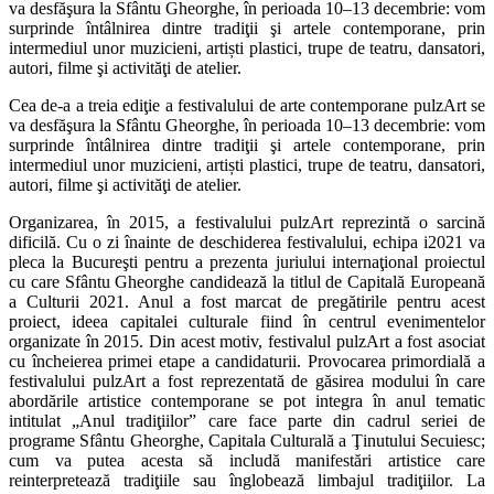
va desfăşura la Sfântu Gheorghe, în perioada 10–13 decembrie: vom
surprinde întâlnirea dintre tradiţii şi artele contemporane, prin
intermediul unor muzicieni, artiști plastici, trupe de teatru, dansatori,
autori, filme şi activităţi de atelier.
Cea de-a a treia ediţie a festivalului de arte contemporane pulzArt se
va desfăşura la Sfântu Gheorghe, în perioada 10–13 decembrie: vom
surprinde întâlnirea dintre tradiţii şi artele contemporane, prin
intermediul unor muzicieni, artiști plastici, trupe de teatru, dansatori,
autori, filme şi activităţi de atelier.
Organizarea, în 2015, a festivalului pulzArt reprezintă o sarcină
dificilă. Cu o zi înainte de deschiderea festivalului, echipa i2021 va
pleca la Bucureşti pentru a prezenta juriului internaţional proiectul
cu care Sfântu Gheorghe candidează la titlul de Capitală Europeană
a Culturii 2021. Anul a fost marcat de pregătirile pentru acest
proiect, ideea capitalei culturale fiind în centrul evenimentelor
organizate în 2015. Din acest motiv, festivalul pulzArt a fost asociat
cu încheierea primei etape a candidaturii. Provocarea primordială a
festivalului pulzArt a fost reprezentată de găsirea modului în care
abordările artistice contemporane se pot integra în anul tematic
intitulat „Anul tradiţiilor” care face parte din cadrul seriei de
programe Sfântu Gheorghe, Capitala Culturală a Ţinutului Secuiesc;
cum va putea acesta să includă manifestări artistice care
reinterpretează tradiţiile sau înglobează limbajul tradiţiilor. La