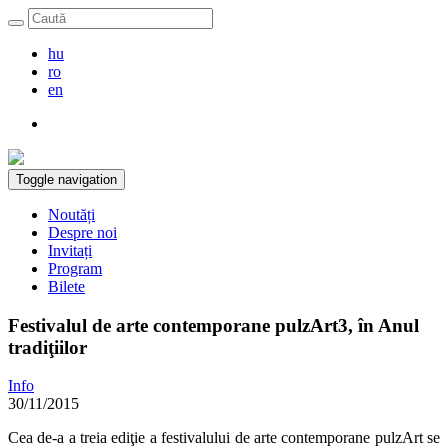
hu
ro
en
Toggle navigation
Noutăți
Despre noi
Invitați
Program
Bilete
Festivalul de arte contemporane pulzArt3, în Anul
tradiţiilor
Info
30/11/2015
Cea de-a a treia ediţie a festivalului de arte contemporane pulzArt se