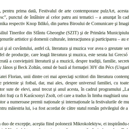
, pentru prima dată, Festivalul de arte contemporane pulzArt, acesta
”, punctul de întâlnire al celor patru ani tematici – a anunţat în ca
ika respectiv Knop Ildikó, din partea Biroului de Comunicare şi Imagi
siliul Tinerilor din Sfântu Gheorghe (SZIT) şi de Primăria Municipiulu
genurile artistice şi domenii culturale, interacţiunea şi participarea – au e
şi al cuvântului, astfel că, literatura şi muzica vor avea o greutate sem
fel de producţie, care leagă literatura şi muzica, este serata lui Grec
tă a convieţuirii literaturii şi a muzicii, despre tradiţii, familie, secr
 János şi Beck Zoltán, omul de bază al formaţiei 30Y din Pécs (Ungari
 Matei Florian, unii dintre cei mai apreciaţi scriitori din literatura c
prietenie şi fotbal, dar, mai ales, despre universul familiei, cu toate r
r sute de elevi, anul trecut şi anul acesta, în cadrul programului „La 
or doi fraţi ca fi Karácsonyi Zsolt, cel care a tradus în limba maghiară una di
r a numeroase premii naționale și internaționale la festivalurile de mu
ntru măiestria lui, i-a fost acordat de către statul român privilegiul de 
 duo de excepţie, aceştia fiind polonezii Mikrokolektyw, ei inspirându-