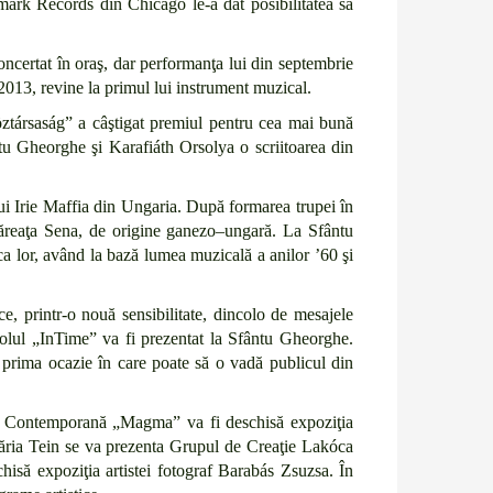
mark Records din Chicago le-a dat posibilitatea să
ncertat în oraş, dar performanţa lui din septembrie
 2013, revine la primul lui instrument muzical.
Köztársaság” a câştigat premiul pentru cea mai bună
u Gheorghe şi Karafiáth Orsolya o scriitoarea din
ui Irie Maffia din Ungaria. După formarea trupei în
tăreaţa Sena, de origine ganezo–ungară. La Sfântu
a lor, având la bază lumea muzicală a anilor ’60 şi
e, printr-o nouă sensibilitate, dincolo de mesajele
colul „InTime” va fi prezentat la Sfântu Gheorghe.
e prima ocazie în care poate să o vadă publicul din
Artă Contemporană „Magma” va fi deschisă expoziţia
inăria Tein se va prezenta Grupul de Creaţie Lakóca
să expoziţia artistei fotograf Barabás Zsuzsa. În