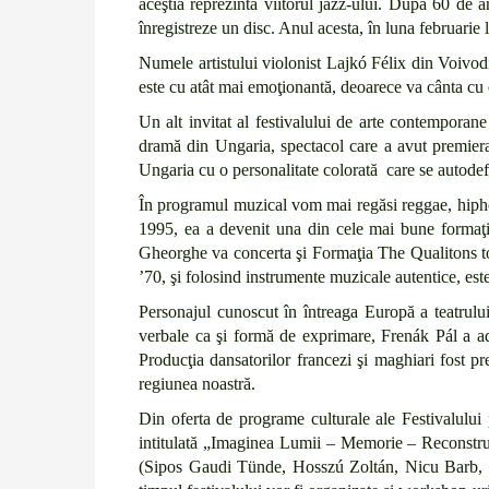
aceştia reprezintă viitorul jazz-ului. După 60 de
înregistreze un disc. Anul acesta, în luna februarie 
Numele artistului violonist Lajkó Félix din Voivod
este cu atât mai emoţionantă, deoarece va cânta cu or
Un alt invitat al festivalului de arte contemporan
dramă din Ungaria, spectacol care a avut premier
Ungaria cu o personalitate colorată care se autodefi
În programul muzical vom mai regăsi reggae, hiphop
1995, ea a devenit una din cele mai bune formaţi
Gheorghe va concerta şi Formaţia The Qualitons tot
’70, şi folosind instrumente muzicale autentice, es
Personajul cunoscut în întreaga Europă a teatrului
verbale ca şi formă de exprimare, Frenák Pál a ad
Producţia dansatorilor francezi şi maghiari fost p
regiunea noastră.
Din oferta de programe culturale ale Festivalului
intitulată „Imaginea Lumii – Memorie – Reconstrucţ
(Sipos Gaudi Tünde, Hosszú Zoltán, Nicu Barb, Él