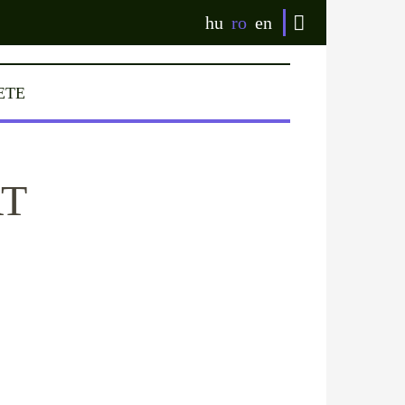
hu
ro
en
ETE
RT