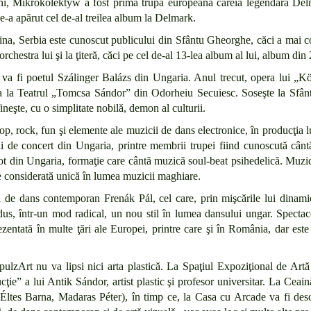
 ani, Mikrokolektyw a fost prima trupă europeană căreia legendara Del
le-a apărut cel de-al treilea album la Delmark.
ina, Serbia este cunoscut publicului din Sfântu Gheorghe, căci a mai co
chestra lui şi la ţiteră, căci pe cel de-al 13-lea album al lui, album din
e va fi poetul Szálinger Balázs din Ungaria. Anul trecut, opera lui „
a la Teatrul „Tomcsa Sándor” din Odorheiu Secuiesc. Soseşte la Sfânt
neşte, cu o simplitate nobilă, demon al culturii.
, rock, fun şi elemente ale muzicii de dans electronice, în producţia l
i de concert din Ungaria, printre membrii trupei fiind cunoscută cân
 din Ungaria, formaţie care cântă muzică soul-beat psihedelică. Muzic
te considerată unică în lumea muzicii maghiare.
 de dans contemporan Frenák Pál, cel care, prin mişcările lui dinamic
us, într-un mod radical, un nou stil în lumea dansului ungar. Specta
rezentată în multe ţări ale Europei, printre care şi în România, dar est
 pulzArt nu va lipsi nici arta plastică. La Spaţiul Expoziţional de 
ie” a lui Antik Sándor, artist plastic şi profesor universitar. La Cea
tes Barna, Madaras Péter), în timp ce, la Casa cu Arcade va fi deschi