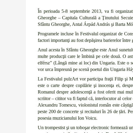
În perioada 5-8 septembrie 2013, va fi organizat
Gheorghe – Capitala Culturală a Ţinutului Secuiesc
Sfântu Gheorghe, Antal Árpád András şi Barta Món
Programele incluse în Festivalul organizat de Con
factori importanţi au fost depăşirea barierelor între 
Anul acesta în Sfântu Gheorghe este Anul sunetului 
multe producţii care le îmbină pe cele două. O ast
elférsz” (Lângă mine ai loc) din Ungaria. Este o sera
vor urca împreună pe scenă poetul din Ungaria Háy
La Festivalul pulzArt vor participa fraţii Filip şi
este o carte despre copilărie şi inocenţa ei, despre 
Romanul despre adolescenţă a fost oferit mai multo
scriitor – cititor va fi faptul că, interlocutor al cel
Alexandru Tomescu, violonistul român este câștigăto
peste 200 de concerte și recitaluri în 26 de țări. Pe
posesia muzicianului Ion Voicu.
Un trompestist şi un toboşar electronic formează un