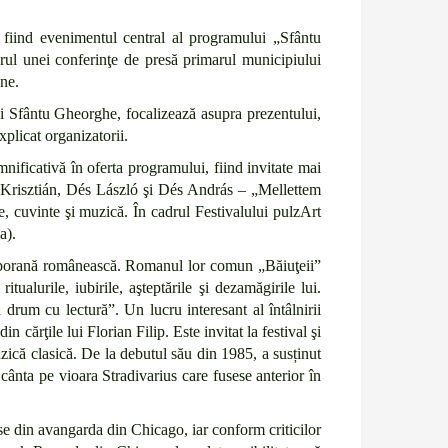
 fiind evenimentul central al programului „Sfântu
drul unei conferinţe de presă primarul municipiului
ne.
i Sfântu Gheorghe, focalizează asupra prezentului,
xplicat organizatorii.
nificativă în oferta programului, fiind invitate mai
só Krisztián, Dés László şi Dés András – „Mellettem
ete, cuvinte şi muzică. În cadrul Festivalului pulzArt
a).
ontemporană românească. Romanul lor comun „Băiuţeii”
itualurile, iubirile, aşteptările şi dezamăgirile lui.
drum cu lectură”. Un lucru interesant al întâlnirii
n cărţile lui Florian Filip. Este invitat la festival şi
zică clasică. De la debutul său din 1985, a susținut
a cânta pe vioara Stradivarius care fusese anterior în
se din avangarda din Chicago, iar conform criticilor