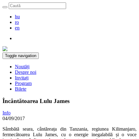
hu
ro
en
Toggle navigation
Noutăți
Despre noi
Invitați
Program
Bilete
Încântătoarea Lulu James
Info
04/09/2017
Sâmbătă seara, cântăreața din Tanzania, regiunea Kilimanjaro,
fermecătoarea Lulu James, cu o energie inegalabilă și o voce