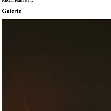
Farcádi-Plájás Betty
Galerie