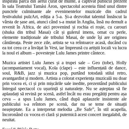
inspirată parcă din aerul curat de munte, a captivat publicul prezent
în sala Teatrului Tamási Áron, spectacolul acesteia fiind unul dintre
punctele culminante ale evenimentelor muzicale din cadrul
festivalului pulzArt, ediția a 5-a. Și-a dezvoltat talentul înnăscut la
vârsta de șase ani, atunci când s-a mutat în Anglia, însă nu demult a
revenit în Africa, de aici provenind și rochia ei roșie, cu carouri
(shuka din tribul Masai) cât și gulerul imens, ornat cu perle,
elemente tradiționale ale tribului Masai, de unde își are originea
cântăreața. Peste zece zile, artista se va reîntoarce acasă, ducând cu
ea tot ceea ce a învățat în Vest, iar împreună cu artiștii locali va lucra
la noul ei album – povestește Lulu James printre cântece.
Muzica artistei Lulu James și a trupei sale – Geo (tobe), Holly
(acompaniament vocal), Kola (clape) – este influențată de dance,
soul, R&B, jazz și muzica pop, purtând totodată stilul retro,
avantgardist și modern. Artista a colorat experiența muzicală nu doar
prin vocea ei, ci și prin mișcările sale inedite, prezentând publicului
întregul spectacol cu ușurință și naturalețe. Nu se așteptau să fie
aplaudați să revină pe scenă, astfel încât nu erau pregătiți pentru așa
ceva – a spus Lulu James, când după aplauzele insistente ale
publicului s-a reîntors pe scenă, dar nu se teme de situații
neașteptate. Ea a interpretat melodia „Be Safe”, în stil acapella,
încoronând cu vocea ei clară și puternică acest concert inegalabil, de
neuitat.