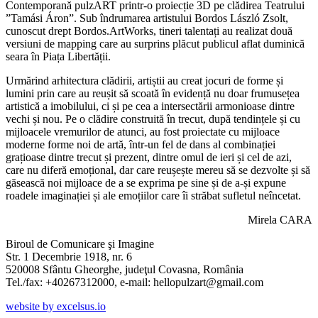
Contemporană pulzART printr-o proiecție 3D pe clădirea Teatrului
”Tamási Áron”. Sub îndrumarea artistului Bordos László Zsolt,
cunoscut drept Bordos.ArtWorks, tineri talentați au realizat două
versiuni de mapping care au surprins plăcut publicul aflat duminică
seara în Piața Libertății.
Urmărind arhitectura clădirii, artiștii au creat jocuri de forme și
lumini prin care au reușit să scoată în evidență nu doar frumusețea
artistică a imobilului, ci și pe cea a intersectării armonioase dintre
vechi și nou. Pe o clădire construită în trecut, după tendințele și cu
mijloacele vremurilor de atunci, au fost proiectate cu mijloace
moderne forme noi de artă, într-un fel de dans al combinației
grațioase dintre trecut și prezent, dintre omul de ieri și cel de azi,
care nu diferă emoțional, dar care reușește mereu să se dezvolte și să
găsească noi mijloace de a se exprima pe sine și de a-și expune
roadele imaginației și ale emoțiilor care îi străbat sufletul neîncetat.
Mirela CARA
Biroul de Comunicare şi Imagine
Str. 1 Decembrie 1918, nr. 6
520008 Sfântu Gheorghe, judeţul Covasna, România
Tel./fax: +40267312000, e-mail: hellopulzart@gmail.com
website by excelsus.io