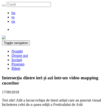
hu
ro
en
Toggle navigation
Noutăți
Despre noi
Invitați
Program
Bilete
Intersecția dintre ieri și azi într-un video mapping
cuceritor
17/09/2018
Trei zile! Atât a lucrat echipa de tineri artiști care au punctat vizual
încheierea celei de-a șasea ediții a Festivalului de Artă