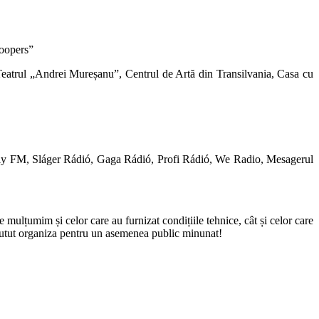
roopers”
eatrul „Andrei Mureșanu”, Centrul de Artă din Transilvania, Casa cu
ély FM, Sláger Rádió, Gaga Rádió, Profi Rádió, We Radio, Mesagerul
 mulțumim și celor care au furnizat condițiile tehnice, cât și celor care
m putut organiza pentru un asemenea public minunat!