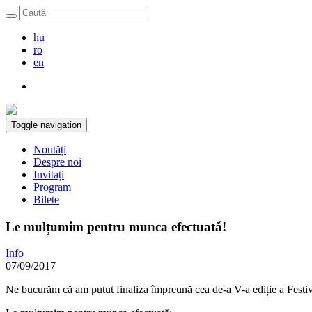
hu
ro
en
Toggle navigation
Noutăți
Despre noi
Invitați
Program
Bilete
Le mulțumim pentru munca efectuată!
Info
07/09/2017
Ne bucurăm că am putut finaliza împreună cea de-a V-a ediție a Fest