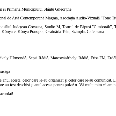
ám și Primăria Municipiului Sfântu Gheorghe
zițional de Artă Contemporană Magma, Asociația Audio-Vizuală ”Tone T
nsiliul Județean Covasna, Studio M, Teatrul de Păpuși ”Cimborák”, T
, Kónya et Kónya Ponopol, Ceainăria Tein, Szimpla, Cafeneaua
 Székely Hírmondó, Sepsi Rádió, Marosvásárhelyi Rádió, Friss FM, Erd
rsasága
 anul acesta, celor care le-au organizat și celor care le-au comunicat. Le
or care au fost deschiși și anul acesta pentru pulzArt. Vă mulțumim că a
 acordat!