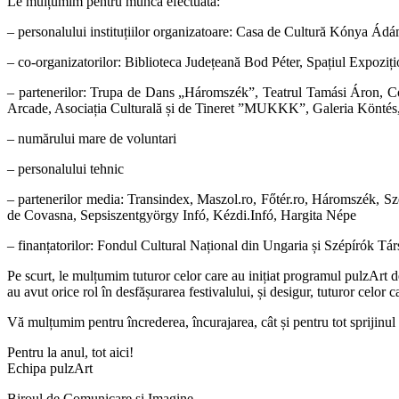
Le mulțumim pentru munca efectuată:
– personalului instituțiilor organizatoare: Casa de Cultură Kónya Ád
– co-organizatorilor: Biblioteca Județeană Bod Péter, Spațiul Expo
– partenerilor: Trupa de Dans „Háromszék”, Teatrul Tamási Áron, Co
Arcade, Asociația Culturală și de Tineret ”MUKKK”, Galeria Köntés
– numărului mare de voluntari
– personalului tehnic
– partenerilor media: Transindex, Maszol.ro, Főtér.ro, Háromszék,
de Covasna, Sepsiszentgyörgy Infó, Kézdi.Infó, Hargita Népe
– finanțatorilor: Fondul Cultural Național din Ungaria și Szépírók Tá
Pe scurt, le mulțumim tuturor celor care au inițiat programul pulzArt de
au avut orice rol în desfășurarea festivalului, și desigur, tuturor cel
Vă mulțumim pentru încrederea, încurajarea, cât și pentru tot sprijinul
Pentru la anul, tot aici!
Echipa pulzArt
Biroul de Comunicare şi Imagine