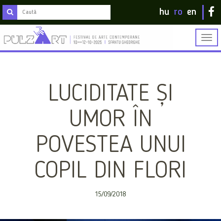
hu
ro
en
Togg
navig
LUCIDITATE ȘI
UMOR ÎN
POVESTEA UNUI
COPIL DIN FLORI
15/09/2018