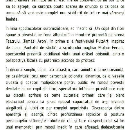
unei premiere semnate de el, ești mereu conștient că nu știi la ce
să te aștepți, că surpriza poate apărea de oriunde și că ceea ce
urmează să vezi este complet nou și diferit de tot ce mai văzuseși
înainte.
În linia spectacolelor surprinzătoare, se înscrie și „Un copil din flori
spune o poveste pe fond albastru“, o montare prezentă pe scena
Teatrului „Tamási Áron”, în prima zi a festivalului PulzArt. Inspirat
de piesa „Pantoful de sticlă“, a scriitorului maghiar Molnár Ferenc,
spectacolul prezintă cotidianul vieții unui orășel obișnuit, dintr-o
perspectivă bizară cu puternice accente de grotesc.
În decorul simplu, senin, alb-albastru, care anunță o lume obișnuită,
se dezlănțuie jocul unor personaje colorate, dinamice, de o veselie
ciudată și deseori molipsitoare pentru public. Pe fondul poveștii
derulate de un copil din flori, spectatorii întâlnesc prostituate care
au discuții aprinse pe teme culturale, primari care își pierd
electoratul pentru că și-au epuizat capacitatea de a-și înveseli
alegătorii și iubiri ce par complet nepotrivite. Discrepanța dintre
aparență și esență, dintre profunzimea replicilor și postura
personajelor stârnește hohote de râs și face ca spectacolul să fie
unul memorabil prin modul inedit în care afișează dedesubturile