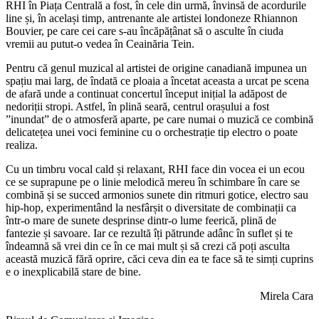
RHI în Piața Centrală a fost, în cele din urmă, învinsă de acordurile
line și, în același timp, antrenante ale artistei londoneze Rhiannon
Bouvier, pe care cei care s-au încăpățânat să o asculte în ciuda
vremii au putut-o vedea în Ceainăria Tein.
Pentru că genul muzical al artistei de origine canadiană impunea un
spațiu mai larg, de îndată ce ploaia a încetat aceasta a urcat pe scena
de afară unde a continuat concertul început inițial la adăpost de
nedoriții stropi. Astfel, în plină seară, centrul orașului a fost
”inundat” de o atmosferă aparte, pe care numai o muzică ce combină
delicatețea unei voci feminine cu o orchestrație tip electro o poate
realiza.
Cu un timbru vocal cald și relaxant, RHI face din vocea ei un ecou
ce se suprapune pe o linie melodică mereu în schimbare în care se
combină și se succed armonios sunete din ritmuri gotice, electro sau
hip-hop, experimentând la nesfârșit o diversitate de combinații ca
într-o mare de sunete desprinse dintr-o lume feerică, plină de
fantezie și savoare. Iar ce rezultă îți pătrunde adânc în suflet și te
îndeamnă să vrei din ce în ce mai mult și să crezi că poți asculta
această muzică fără oprire, căci ceva din ea te face să te simți cuprins
e o inexplicabilă stare de bine.
Mirela Cara