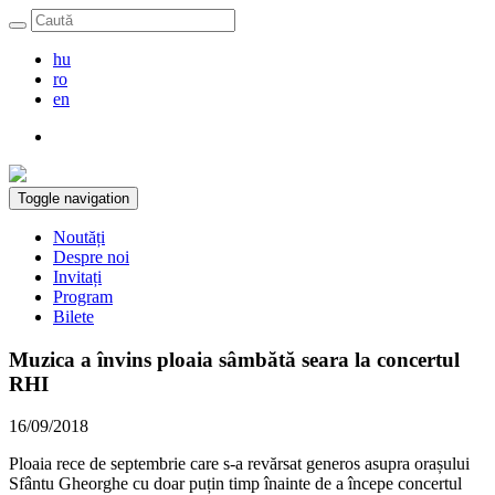
hu
ro
en
Toggle navigation
Noutăți
Despre noi
Invitați
Program
Bilete
Muzica a învins ploaia sâmbătă seara la concertul
RHI
16/09/2018
Ploaia rece de septembrie care s-a revărsat generos asupra orașului
Sfântu Gheorghe cu doar puțin timp înainte de a începe concertul