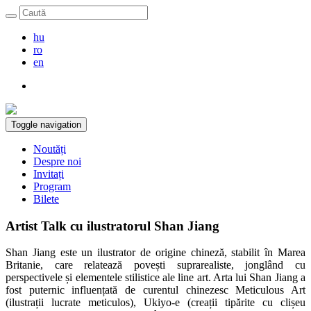
hu
ro
en
Toggle navigation
Noutăți
Despre noi
Invitați
Program
Bilete
Artist Talk cu ilustratorul Shan Jiang
Shan Jiang este un ilustrator de origine chineză, stabilit în Marea
Britanie, care relatează povești suprarealiste, jonglând cu
perspectivele și elementele stilistice ale line art. Arta lui Shan Jiang a
fost puternic influențată de curentul chinezesc Meticulous Art
(ilustrații lucrate meticulos), Ukiyo-e (creații tipărite cu clișeu