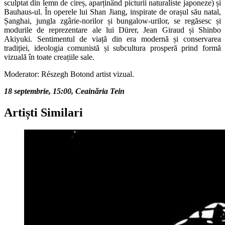
sculptat din lemn de cireș, aparținând picturii naturaliste japoneze) și
Bauhaus-ul. În operele lui Shan Jiang, inspirate de orașul său natal,
Șanghai, jungla zgârie-norilor și bungalow-urilor, se regăsesc și
modurile de reprezentare ale lui Dürer, Jean Giraud și Shinbo
Akiyuki. Sentimentul de viață din era modernă și conservarea
tradiției, ideologia comunistă și subcultura prosperă prind formă
vizuală în toate creațiile sale.
Moderator: Részegh Botond artist vizual.
18 septembrie, 15:00, Ceainăria Tein
Artiști Similari