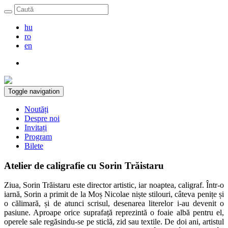
hu
ro
en
Toggle navigation
Noutăți
Despre noi
Invitați
Program
Bilete
Atelier de caligrafie cu Sorin Trăistaru
Ziua, Sorin Trăistaru este director artistic, iar noaptea, caligraf. Într-o
iarnă, Sorin a primit de la Moș Nicolae niște stilouri, câteva penițe și
o călimară, și de atunci scrisul, desenarea literelor i-au devenit o
pasiune. Aproape orice suprafață reprezintă o foaie albă pentru el,
operele sale regăsindu-se pe sticlă, zid sau textile. De doi ani, artistul