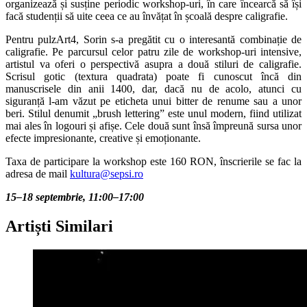
organizează și susține periodic workshop-uri, în care încearcă să își
facă studenții să uite ceea ce au învățat în școală despre caligrafie.
Pentru pulzArt4, Sorin s-a pregătit cu o interesantă combinație de
caligrafie. Pe parcursul celor patru zile de workshop-uri intensive,
artistul va oferi o perspectivă asupra a două stiluri de caligrafie.
Scrisul gotic (textura quadrata) poate fi cunoscut încă din
manuscrisele din anii 1400, dar, dacă nu de acolo, atunci cu
siguranță l-am văzut pe eticheta unui bitter de renume sau a unor
beri. Stilul denumit „brush lettering” este unul modern, fiind utilizat
mai ales în logouri și afișe. Cele două sunt însă împreună sursa unor
efecte impresionante, creative și emoționante.
Taxa de participare la workshop este 160 RON, înscrierile se fac la
adresa de mail
kultura@sepsi.ro
15–18 septembrie, 11:00–17:00
Artiști Similari