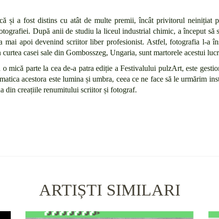
ică și a fost distins cu atât de multe premii, încât privitorul neinițiat
otografiei. După anii de studiu la liceul industrial chimic, a început să
a mai apoi devenind scriitor liber profesionist. Astfel, fotografia l-a î
n curtea casei sale din Gombosszeg, Ungaria, sunt martorele acestui lucr
a o mică parte la cea de-a patra ediție a Festivalului pulzArt, este gest
 tematica acestora este lumina și umbra, ceea ce ne face să le urmărim i
din creațiile renumitului scriitor și fotograf.
ARTIȘTI SIMILARI