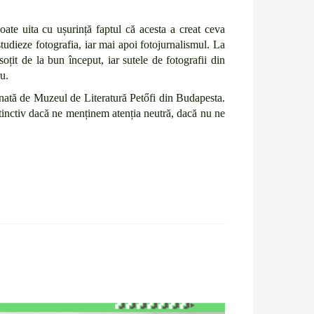
 poate uita cu ușurință faptul că acesta a creat ceva
 studieze fotografia, iar mai apoi fotojurnalismul. La
nsoțit de la bun început, iar sutele de fotografii din
u.
ionată de Muzeul de Literatură Petőfi din Budapesta.
nstinctiv dacă ne menținem atenția neutră, dacă nu ne