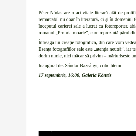
Péter Nádas are o activitate literară atât de prolif
remarcabil nu doar în literatură, ci și în domeniul f
începutul carierei sale a lucrat ca fotoreporter, abi
romanul „Propria moarte”, care reprezintă părul di
Întreaga lui creație fotografică, din care vom vede
Esența fotografiilor sale este „atenția neutră”, iar
dorim nimic, nici măcar să privim – mărturisește una 
Inaugurat de: Sándor Bazsányi, critic literar
17 septembrie, 16:00, Galeria Köntés