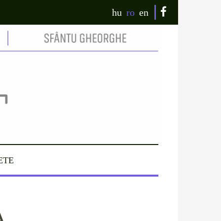
hu
ro
en
ETE
A